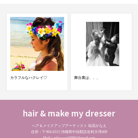
カラフルなハクレイ♡
舞台裏は、、、
hair & make my dresser
へア＆メイクアップアーティスト 知花かなえ
住所：〒904-0313 沖縄県中頭郡読谷村大湾409